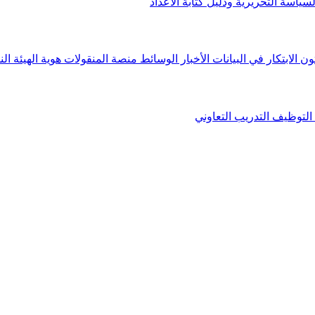
لسياسة التحريرية ودليل كتابة الأعداد
ون الابتكار في البيانات
الأخبار
الوسائط
منصة المنقولات
هوية الهيئة
الن
التوظيف
التدريب التعاوني