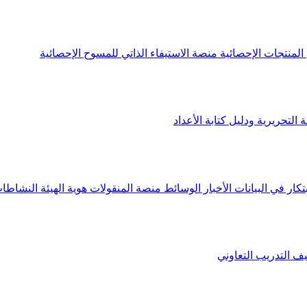
لمنتجات الإحصائية
منصة الاستيفاء الذاتي للمسوح الإحصائية
 التحريرية ودليل كتابة الأعداد
تكار في البيانات
الأخبار
الوسائط
منصة المنقولات
هوية الهيئة
النشاطات
يف
التدريب التعاوني