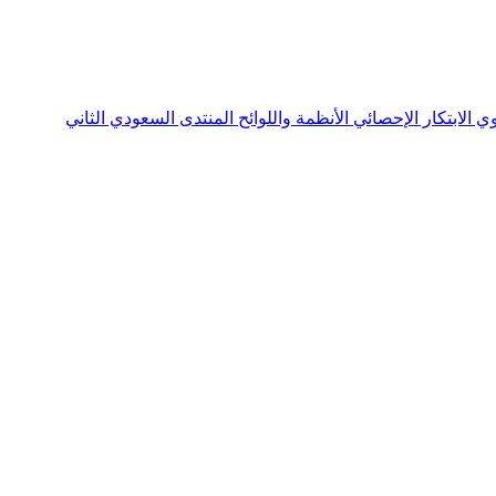
نوي
الابتكار الإحصائي
الأنظمة واللوائح
المنتدى السعودي الثاني