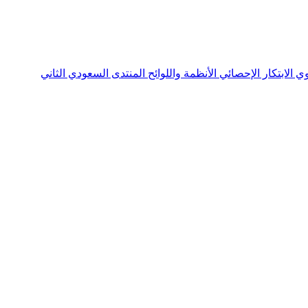
نوي
الابتكار الإحصائي
الأنظمة واللوائح
المنتدى السعودي الثاني