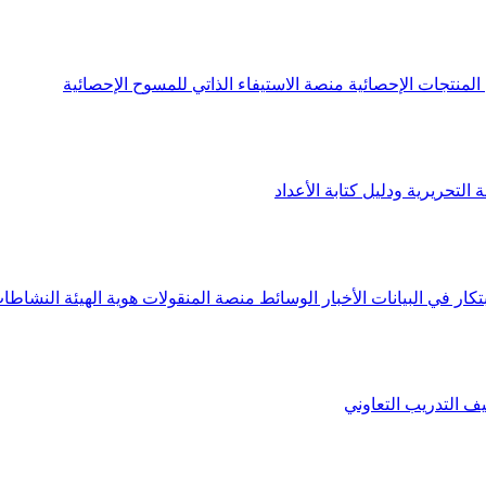
لمنتجات الإحصائية
منصة الاستيفاء الذاتي للمسوح الإحصائية
 التحريرية ودليل كتابة الأعداد
تكار في البيانات
الأخبار
الوسائط
منصة المنقولات
هوية الهيئة
النشاطات
يف
التدريب التعاوني