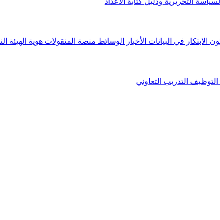
لسياسة التحريرية ودليل كتابة الأعداد
ون الابتكار في البيانات
الأخبار
الوسائط
منصة المنقولات
هوية الهيئة
الن
التوظيف
التدريب التعاوني