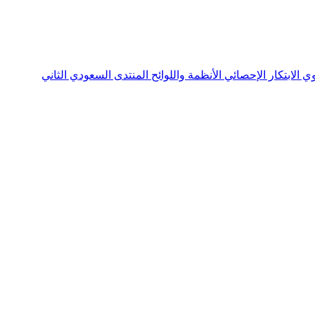
نوي
الابتكار الإحصائي
الأنظمة واللوائح
المنتدى السعودي الثاني