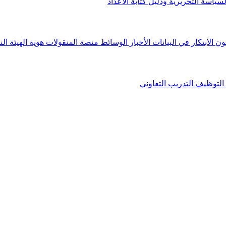
لسياسة التحريرية ودليل كتابة الأعداد
ون الابتكار في البيانات
الأخبار
الوسائط
منصة المنقولات
هوية الهيئة
الن
التوظيف
التدريب التعاوني