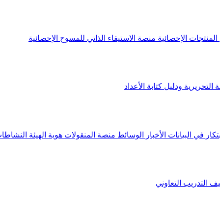
لمنتجات الإحصائية
منصة الاستيفاء الذاتي للمسوح الإحصائية
 التحريرية ودليل كتابة الأعداد
تكار في البيانات
الأخبار
الوسائط
منصة المنقولات
هوية الهيئة
النشاطات
يف
التدريب التعاوني