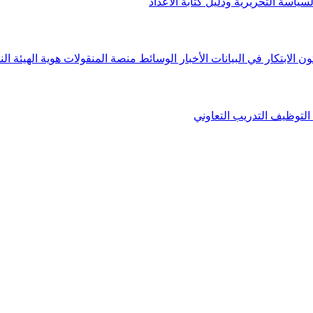
لسياسة التحريرية ودليل كتابة الأعداد
ون الابتكار في البيانات
الأخبار
الوسائط
منصة المنقولات
هوية الهيئة
الن
التوظيف
التدريب التعاوني