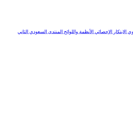
نوي
الابتكار الإحصائي
الأنظمة واللوائح
المنتدى السعودي الثاني