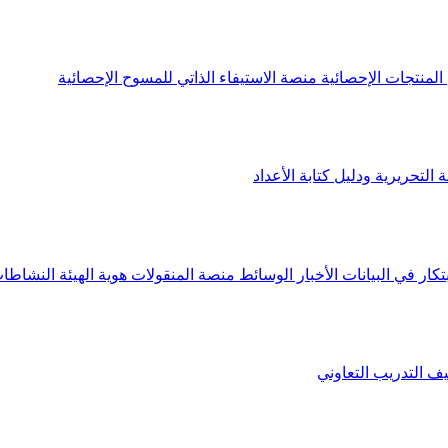
لمنتجات الإحصائية
منصة الاستيفاء الذاتي للمسوح الإحصائية
 التحريرية ودليل كتابة الأعداد
تكار في البيانات
الأخبار
الوسائط
منصة المنقولات
هوية الهيئة
النشاطات
يف
التدريب التعاوني