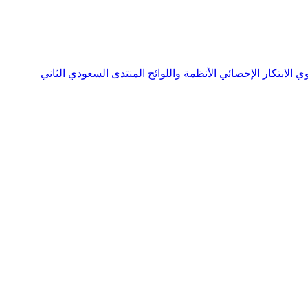
نوي
الابتكار الإحصائي
الأنظمة واللوائح
المنتدى السعودي الثاني