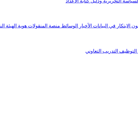
لسياسة التحريرية ودليل كتابة الأعداد
ون الابتكار في البيانات
الأخبار
الوسائط
منصة المنقولات
هوية الهيئة
الن
التوظيف
التدريب التعاوني