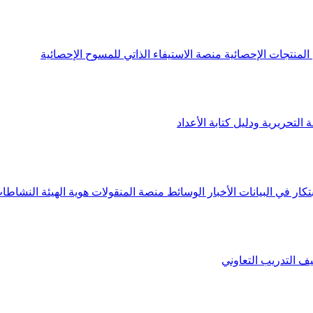
لمنتجات الإحصائية
منصة الاستيفاء الذاتي للمسوح الإحصائية
 التحريرية ودليل كتابة الأعداد
تكار في البيانات
الأخبار
الوسائط
منصة المنقولات
هوية الهيئة
النشاطات
يف
التدريب التعاوني