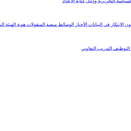
لسياسة التحريرية ودليل كتابة الأعداد
ون الابتكار في البيانات
الأخبار
الوسائط
منصة المنقولات
هوية الهيئة
الن
التوظيف
التدريب التعاوني