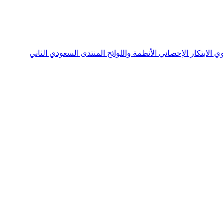
نوي
الابتكار الإحصائي
الأنظمة واللوائح
المنتدى السعودي الثاني