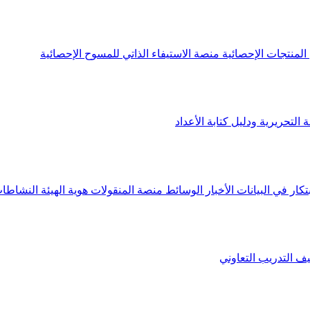
لمنتجات الإحصائية
منصة الاستيفاء الذاتي للمسوح الإحصائية
 التحريرية ودليل كتابة الأعداد
تكار في البيانات
الأخبار
الوسائط
منصة المنقولات
هوية الهيئة
النشاطات
يف
التدريب التعاوني