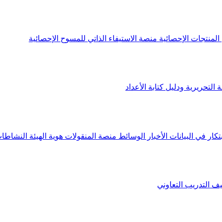
لمنتجات الإحصائية
منصة الاستيفاء الذاتي للمسوح الإحصائية
 التحريرية ودليل كتابة الأعداد
تكار في البيانات
الأخبار
الوسائط
منصة المنقولات
هوية الهيئة
النشاطات
يف
التدريب التعاوني