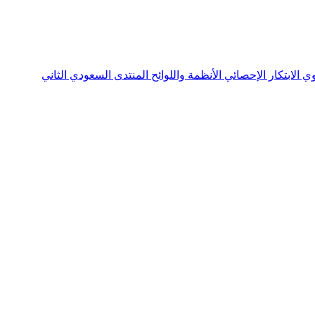
نوي
الابتكار الإحصائي
الأنظمة واللوائح
المنتدى السعودي الثاني