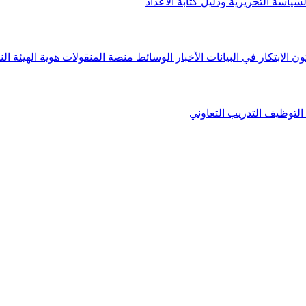
لسياسة التحريرية ودليل كتابة الأعداد
ون الابتكار في البيانات
الأخبار
الوسائط
منصة المنقولات
هوية الهيئة
الن
التوظيف
التدريب التعاوني