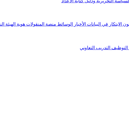
لسياسة التحريرية ودليل كتابة الأعداد
ون الابتكار في البيانات
الأخبار
الوسائط
منصة المنقولات
هوية الهيئة
الن
التوظيف
التدريب التعاوني