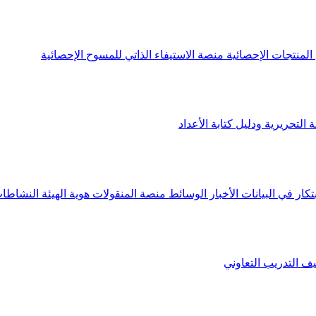
لمنتجات الإحصائية
منصة الاستيفاء الذاتي للمسوح الإحصائية
 التحريرية ودليل كتابة الأعداد
تكار في البيانات
الأخبار
الوسائط
منصة المنقولات
هوية الهيئة
النشاطات
يف
التدريب التعاوني