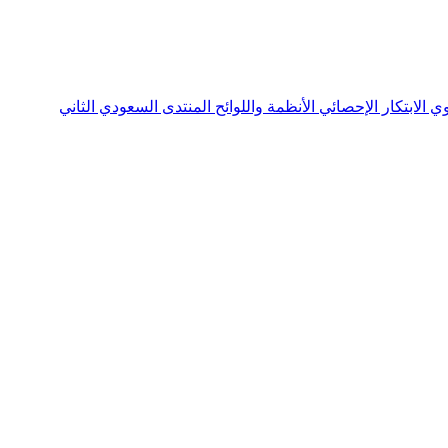
نوي
الابتكار الإحصائي
الأنظمة واللوائح
المنتدى السعودي الثاني