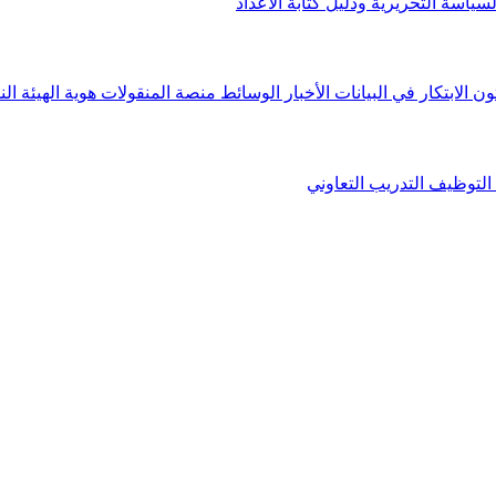
لسياسة التحريرية ودليل كتابة الأعداد
ون الابتكار في البيانات
الأخبار
الوسائط
منصة المنقولات
هوية الهيئة
الن
التوظيف
التدريب التعاوني