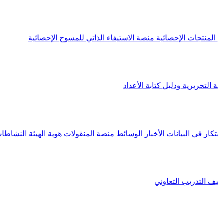
لمنتجات الإحصائية
منصة الاستيفاء الذاتي للمسوح الإحصائية
 التحريرية ودليل كتابة الأعداد
تكار في البيانات
الأخبار
الوسائط
منصة المنقولات
هوية الهيئة
النشاطات
يف
التدريب التعاوني