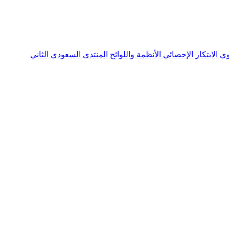
نوي
الابتكار الإحصائي
الأنظمة واللوائح
المنتدى السعودي الثاني