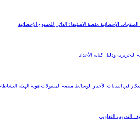
لمنتجات الإحصائية
منصة الاستيفاء الذاتي للمسوح الإحصائية
 التحريرية ودليل كتابة الأعداد
تكار في البيانات
الأخبار
الوسائط
منصة المنقولات
هوية الهيئة
النشاطات
يف
التدريب التعاوني