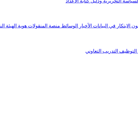
لسياسة التحريرية ودليل كتابة الأعداد
ون الابتكار في البيانات
الأخبار
الوسائط
منصة المنقولات
هوية الهيئة
الن
التوظيف
التدريب التعاوني