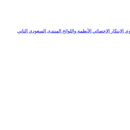
نوي
الابتكار الإحصائي
الأنظمة واللوائح
المنتدى السعودي الثاني