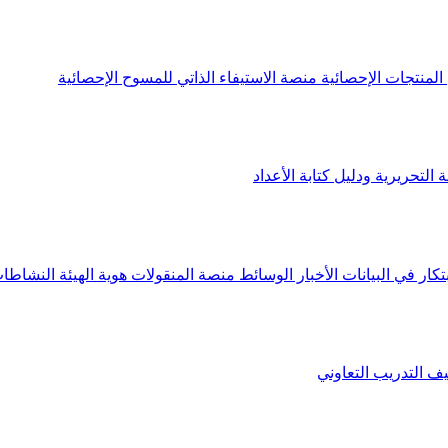
لمنتجات الإحصائية
منصة الاستيفاء الذاتي للمسوح الإحصائية
 التحريرية ودليل كتابة الأعداد
تكار في البيانات
الأخبار
الوسائط
منصة المنقولات
هوية الهيئة
النشاطات
يف
التدريب التعاوني