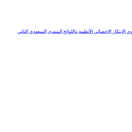
نوي
الابتكار الإحصائي
الأنظمة واللوائح
المنتدى السعودي الثاني