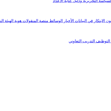
لسياسة التحريرية ودليل كتابة الأعداد
ون الابتكار في البيانات
الأخبار
الوسائط
منصة المنقولات
هوية الهيئة
الن
التوظيف
التدريب التعاوني