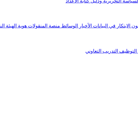
لسياسة التحريرية ودليل كتابة الأعداد
ون الابتكار في البيانات
الأخبار
الوسائط
منصة المنقولات
هوية الهيئة
الن
التوظيف
التدريب التعاوني