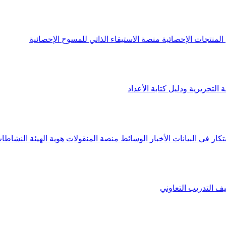
لمنتجات الإحصائية
منصة الاستيفاء الذاتي للمسوح الإحصائية
 التحريرية ودليل كتابة الأعداد
تكار في البيانات
الأخبار
الوسائط
منصة المنقولات
هوية الهيئة
النشاطات
يف
التدريب التعاوني