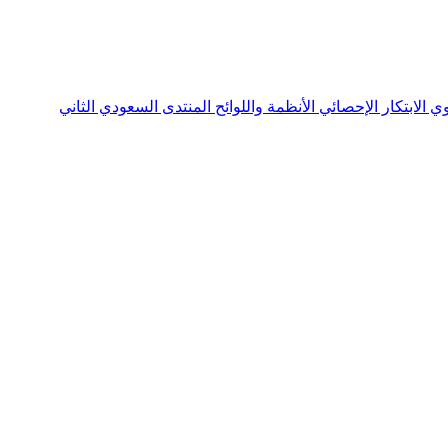
نوي
الابتكار الإحصائي
الأنظمة واللوائح
المنتدى السعودي الثاني