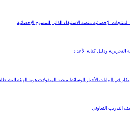
لمنتجات الإحصائية
منصة الاستيفاء الذاتي للمسوح الإحصائية
 التحريرية ودليل كتابة الأعداد
تكار في البيانات
الأخبار
الوسائط
منصة المنقولات
هوية الهيئة
النشاطات
يف
التدريب التعاوني