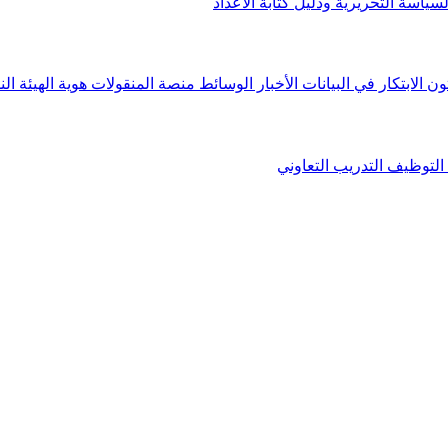
لسياسة التحريرية ودليل كتابة الأعداد
ون الابتكار في البيانات
الأخبار
الوسائط
منصة المنقولات
هوية الهيئة
الن
التوظيف
التدريب التعاوني