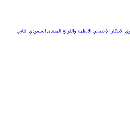
نوي
الابتكار الإحصائي
الأنظمة واللوائح
المنتدى السعودي الثاني