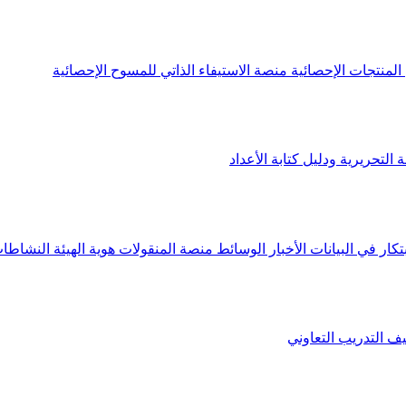
لمنتجات الإحصائية
منصة الاستيفاء الذاتي للمسوح الإحصائية
 التحريرية ودليل كتابة الأعداد
تكار في البيانات
الأخبار
الوسائط
منصة المنقولات
هوية الهيئة
النشاطات
يف
التدريب التعاوني