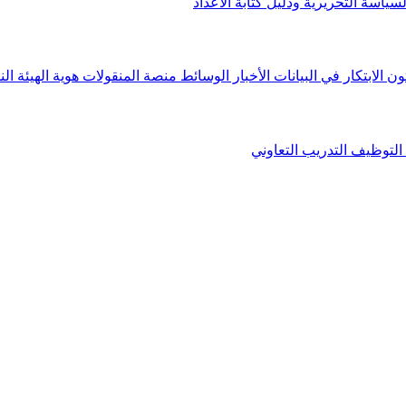
لسياسة التحريرية ودليل كتابة الأعداد
ون الابتكار في البيانات
الأخبار
الوسائط
منصة المنقولات
هوية الهيئة
الن
التوظيف
التدريب التعاوني