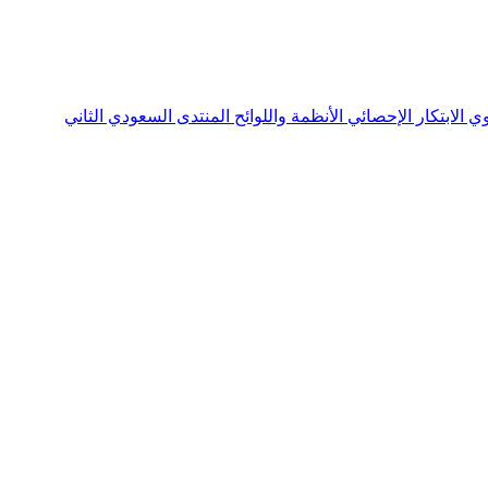
نوي
الابتكار الإحصائي
الأنظمة واللوائح
المنتدى السعودي الثاني