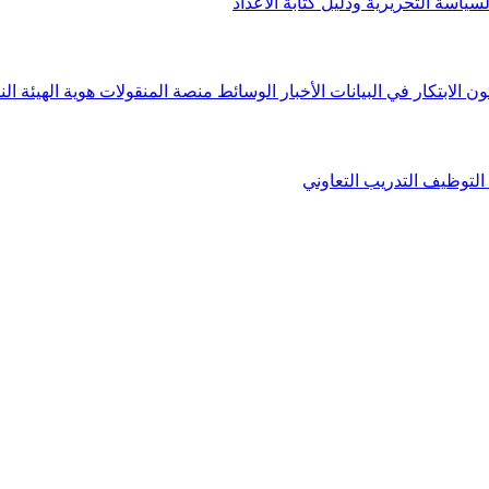
لسياسة التحريرية ودليل كتابة الأعداد
ون الابتكار في البيانات
الأخبار
الوسائط
منصة المنقولات
هوية الهيئة
الن
التوظيف
التدريب التعاوني