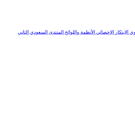
نوي
الابتكار الإحصائي
الأنظمة واللوائح
المنتدى السعودي الثاني