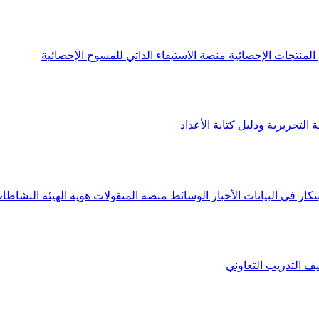
لمنتجات الإحصائية
منصة الاستيفاء الذاتي للمسوح الإحصائية
 التحريرية ودليل كتابة الأعداد
تكار في البيانات
الأخبار
الوسائط
منصة المنقولات
هوية الهيئة
النشاطات
يف
التدريب التعاوني