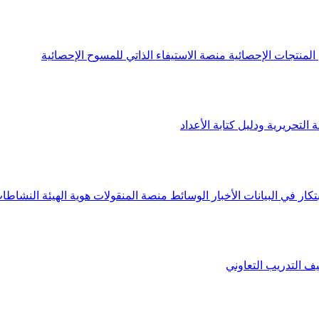
لمنتجات الإحصائية
منصة الاستيفاء الذاتي للمسوح الإحصائية
 التحريرية ودليل كتابة الأعداد
تكار في البيانات
الأخبار
الوسائط
منصة المنقولات
هوية الهيئة
النشاطات
يف
التدريب التعاوني