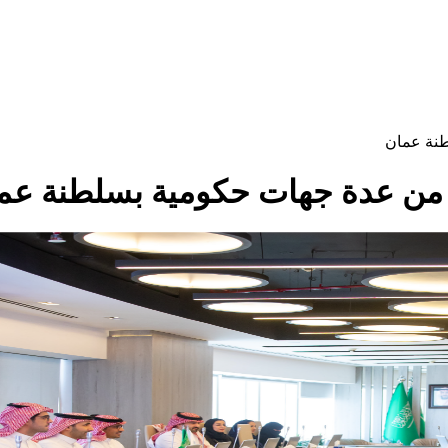
طنة عمان
داً من عدة جهات حكومية بسلطنة عم