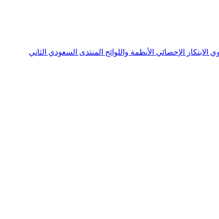
نوي
الابتكار الإحصائي
الأنظمة واللوائح
المنتدى السعودي الثاني