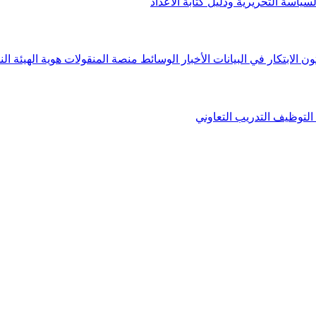
لسياسة التحريرية ودليل كتابة الأعداد
ون الابتكار في البيانات
الأخبار
الوسائط
منصة المنقولات
هوية الهيئة
الن
التوظيف
التدريب التعاوني