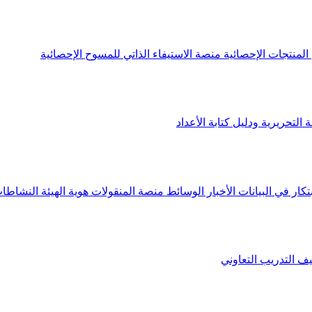
لمنتجات الإحصائية
منصة الاستيفاء الذاتي للمسوح الإحصائية
 التحريرية ودليل كتابة الأعداد
تكار في البيانات
الأخبار
الوسائط
منصة المنقولات
هوية الهيئة
النشاطات
يف
التدريب التعاوني