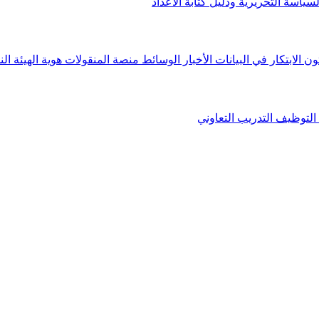
لسياسة التحريرية ودليل كتابة الأعداد
ون الابتكار في البيانات
الأخبار
الوسائط
منصة المنقولات
هوية الهيئة
الن
التوظيف
التدريب التعاوني