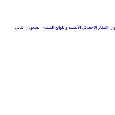
نوي
الابتكار الإحصائي
الأنظمة واللوائح
المنتدى السعودي الثاني