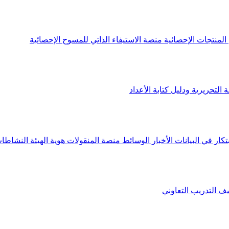
لمنتجات الإحصائية
منصة الاستيفاء الذاتي للمسوح الإحصائية
 التحريرية ودليل كتابة الأعداد
تكار في البيانات
الأخبار
الوسائط
منصة المنقولات
هوية الهيئة
النشاطات
يف
التدريب التعاوني