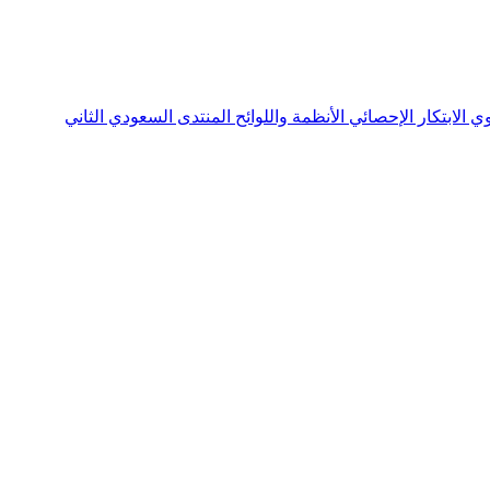
نوي
الابتكار الإحصائي
الأنظمة واللوائح
المنتدى السعودي الثاني