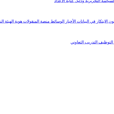
لسياسة التحريرية ودليل كتابة الأعداد
ون الابتكار في البيانات
الأخبار
الوسائط
منصة المنقولات
هوية الهيئة
الن
التوظيف
التدريب التعاوني