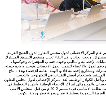
دير عام المركز الإحصائي لدول مجلس التعاون لدول الخليج العربية,
المشترك. وبحث الجانبان في اللقاء تعزيز مستوى التنسيق المشترك
 البيانات الإحصائية وأساليب وجودة حساب المؤشرات وحوكمتها ،
 دعم الدول والأعضاء لتطوير العمل الإحصائي وتوحيد وزيادة جودته.
ات ومشاريع إحصائية قادتها الهيئة العامة للإحصاء بهدف إنتاج
ل المستمر باستخدام أفضل التقنيات في التكنولوجيا والتحسين
وتأهيل الكوادر الوطنية. يُعد المركز الإحصائي لدول مجلس التعاون
لإحصائي والمعلوماتي لمراكز الإحصاء الوطنية وأجهزة التخطيط في
دول المجلس ، وتمت الموافقة على إنشاء المركز من قبل المجلس الوزاري لمجلس التعاون لدول الخليج العربية في سبتمبر 2011 م وتم اعتماد نظامه الأساسي في ديسمبر 2012 م من قبل المجلس الأعلى
 العربية السعودية وسلطنة عمان ودولة قطر ودولة الكويت.