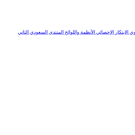
نوي
الابتكار الإحصائي
الأنظمة واللوائح
المنتدى السعودي الثاني