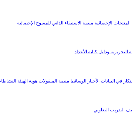
لمنتجات الإحصائية
منصة الاستيفاء الذاتي للمسوح الإحصائية
 التحريرية ودليل كتابة الأعداد
تكار في البيانات
الأخبار
الوسائط
منصة المنقولات
هوية الهيئة
النشاطات
يف
التدريب التعاوني