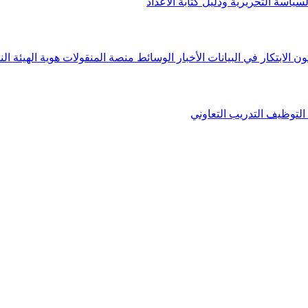
لسياسة التحريرية ودليل كتابة الأعداد
ون الابتكار في البيانات
الأخبار
الوسائط
منصة المنقولات
هوية الهيئة
الن
التوظيف
التدريب التعاوني