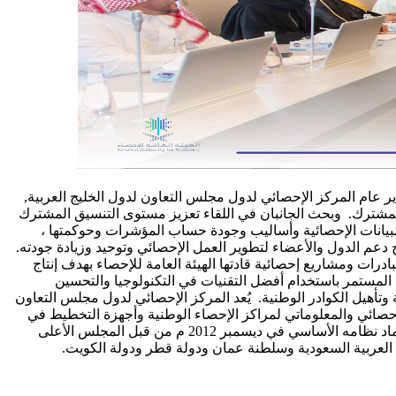
دير عام المركز الإحصائي لدول مجلس التعاون لدول الخليج العربية,
المشترك. وبحث الجانبان في اللقاء تعزيز مستوى التنسيق المشترك
 البيانات الإحصائية وأساليب وجودة حساب المؤشرات وحوكمتها ،
 دعم الدول والأعضاء لتطوير العمل الإحصائي وتوحيد وزيادة جودته.
ات ومشاريع إحصائية قادتها الهيئة العامة للإحصاء بهدف إنتاج
ل المستمر باستخدام أفضل التقنيات في التكنولوجيا والتحسين
وتأهيل الكوادر الوطنية. يُعد المركز الإحصائي لدول مجلس التعاون
لإحصائي والمعلوماتي لمراكز الإحصاء الوطنية وأجهزة التخطيط في
دول المجلس ، وتمت الموافقة على إنشاء المركز من قبل المجلس الوزاري لمجلس التعاون لدول الخليج العربية في سبتمبر 2011 م وتم اعتماد نظامه الأساسي في ديسمبر 2012 م من قبل المجلس الأعلى
 العربية السعودية وسلطنة عمان ودولة قطر ودولة الكويت.