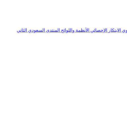
نوي
الابتكار الإحصائي
الأنظمة واللوائح
المنتدى السعودي الثاني