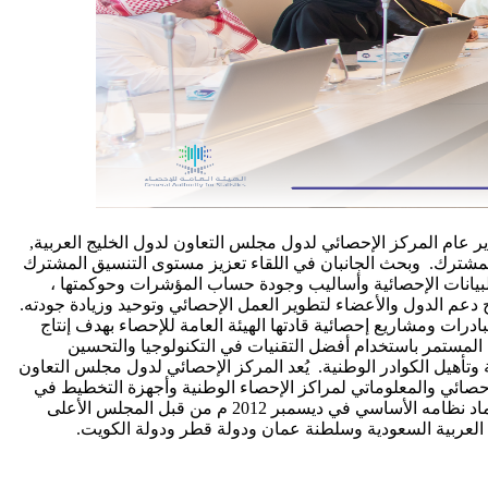
دير عام المركز الإحصائي لدول مجلس التعاون لدول الخليج العربية,
المشترك. وبحث الجانبان في اللقاء تعزيز مستوى التنسيق المشترك
 البيانات الإحصائية وأساليب وجودة حساب المؤشرات وحوكمتها ،
 دعم الدول والأعضاء لتطوير العمل الإحصائي وتوحيد وزيادة جودته.
ات ومشاريع إحصائية قادتها الهيئة العامة للإحصاء بهدف إنتاج
ل المستمر باستخدام أفضل التقنيات في التكنولوجيا والتحسين
وتأهيل الكوادر الوطنية. يُعد المركز الإحصائي لدول مجلس التعاون
لإحصائي والمعلوماتي لمراكز الإحصاء الوطنية وأجهزة التخطيط في
دول المجلس ، وتمت الموافقة على إنشاء المركز من قبل المجلس الوزاري لمجلس التعاون لدول الخليج العربية في سبتمبر 2011 م وتم اعتماد نظامه الأساسي في ديسمبر 2012 م من قبل المجلس الأعلى
 العربية السعودية وسلطنة عمان ودولة قطر ودولة الكويت.