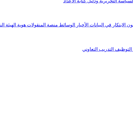
لسياسة التحريرية ودليل كتابة الأعداد
ون الابتكار في البيانات
الأخبار
الوسائط
منصة المنقولات
هوية الهيئة
الن
التوظيف
التدريب التعاوني