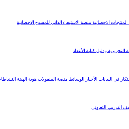
لمنتجات الإحصائية
منصة الاستيفاء الذاتي للمسوح الإحصائية
 التحريرية ودليل كتابة الأعداد
تكار في البيانات
الأخبار
الوسائط
منصة المنقولات
هوية الهيئة
النشاطات
يف
التدريب التعاوني