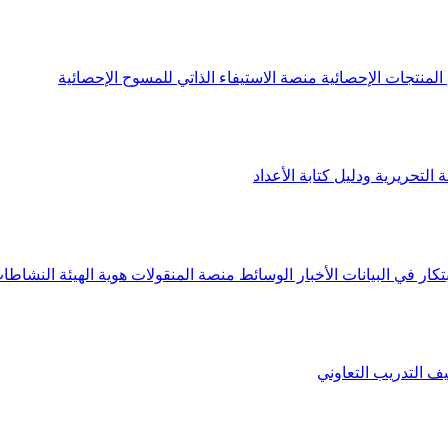
لمنتجات الإحصائية
منصة الاستيفاء الذاتي للمسوح الإحصائية
 التحريرية ودليل كتابة الأعداد
تكار في البيانات
الأخبار
الوسائط
منصة المنقولات
هوية الهيئة
النشاطات
يف
التدريب التعاوني