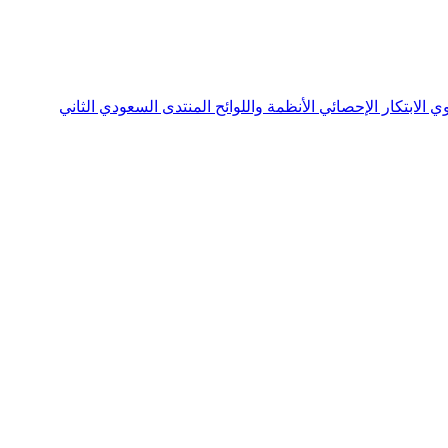
نوي
الابتكار الإحصائي
الأنظمة واللوائح
المنتدى السعودي الثاني