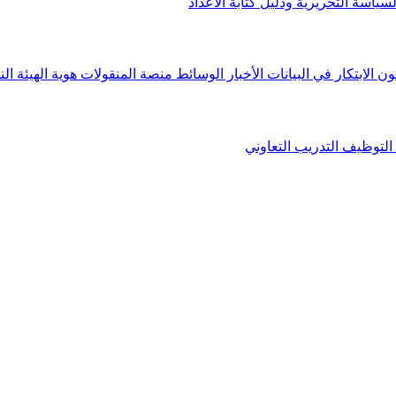
لسياسة التحريرية ودليل كتابة الأعداد
ون الابتكار في البيانات
الأخبار
الوسائط
منصة المنقولات
هوية الهيئة
الن
التوظيف
التدريب التعاوني