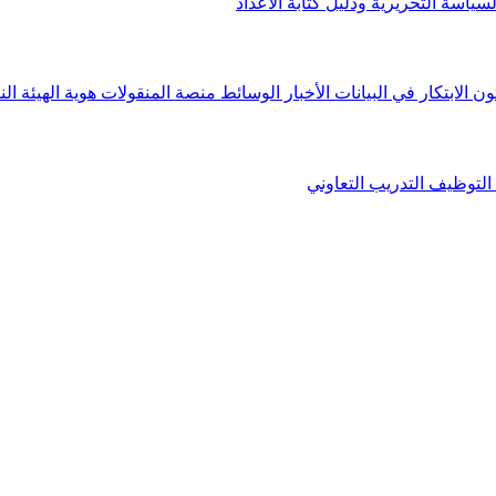
لسياسة التحريرية ودليل كتابة الأعداد
ون الابتكار في البيانات
الأخبار
الوسائط
منصة المنقولات
هوية الهيئة
الن
التوظيف
التدريب التعاوني