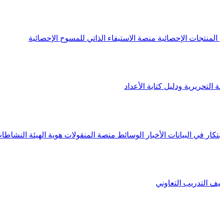
لمنتجات الإحصائية
منصة الاستيفاء الذاتي للمسوح الإحصائية
 التحريرية ودليل كتابة الأعداد
تكار في البيانات
الأخبار
الوسائط
منصة المنقولات
هوية الهيئة
النشاطات
يف
التدريب التعاوني