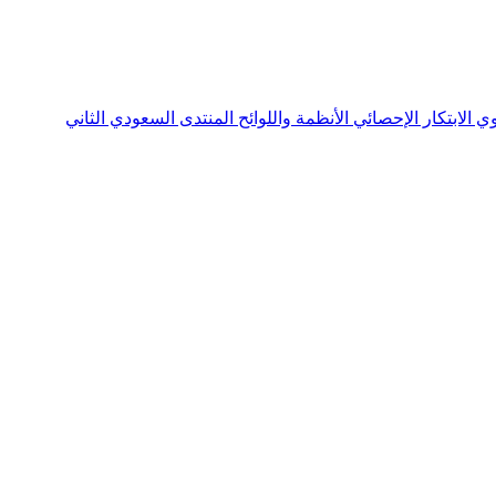
نوي
الابتكار الإحصائي
الأنظمة واللوائح
المنتدى السعودي الثاني