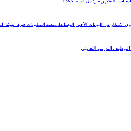
لسياسة التحريرية ودليل كتابة الأعداد
ون الابتكار في البيانات
الأخبار
الوسائط
منصة المنقولات
هوية الهيئة
الن
التوظيف
التدريب التعاوني