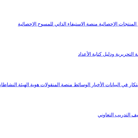
لمنتجات الإحصائية
منصة الاستيفاء الذاتي للمسوح الإحصائية
 التحريرية ودليل كتابة الأعداد
تكار في البيانات
الأخبار
الوسائط
منصة المنقولات
هوية الهيئة
النشاطات
يف
التدريب التعاوني