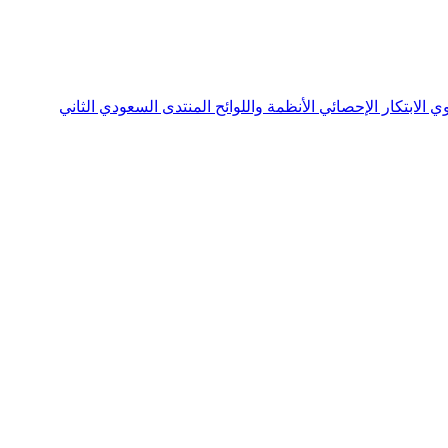
نوي
الابتكار الإحصائي
الأنظمة واللوائح
المنتدى السعودي الثاني