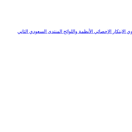
نوي
الابتكار الإحصائي
الأنظمة واللوائح
المنتدى السعودي الثاني