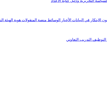
لسياسة التحريرية ودليل كتابة الأعداد
ون الابتكار في البيانات
الأخبار
الوسائط
منصة المنقولات
هوية الهيئة
الن
التوظيف
التدريب التعاوني