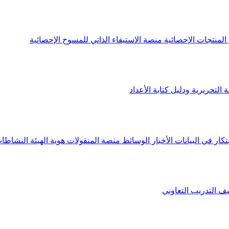
لمنتجات الإحصائية
منصة الاستيفاء الذاتي للمسوح الإحصائية
 التحريرية ودليل كتابة الأعداد
تكار في البيانات
الأخبار
الوسائط
منصة المنقولات
هوية الهيئة
النشاطات
يف
التدريب التعاوني