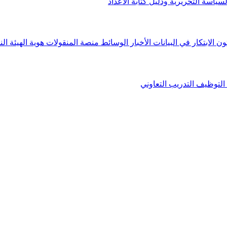
لسياسة التحريرية ودليل كتابة الأعداد
ون الابتكار في البيانات
الأخبار
الوسائط
منصة المنقولات
هوية الهيئة
الن
التوظيف
التدريب التعاوني