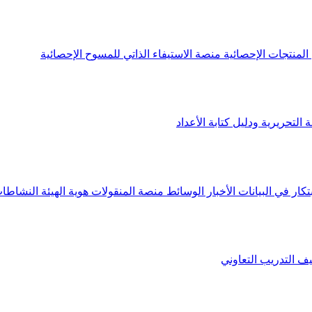
لمنتجات الإحصائية
منصة الاستيفاء الذاتي للمسوح الإحصائية
 التحريرية ودليل كتابة الأعداد
تكار في البيانات
الأخبار
الوسائط
منصة المنقولات
هوية الهيئة
النشاطات
يف
التدريب التعاوني