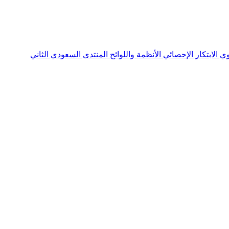
نوي
الابتكار الإحصائي
الأنظمة واللوائح
المنتدى السعودي الثاني