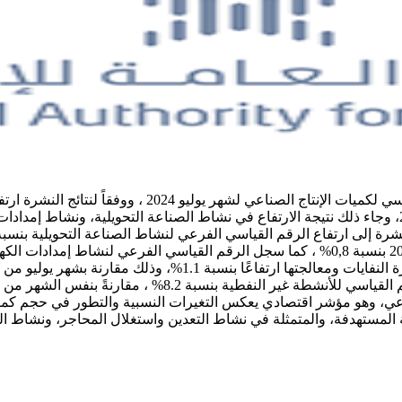
أصدرت الهيئة العامة للإحصاء GASTAT اليوم نتائج مؤشر ا
2024م بنسبة 1.6٪ مقارنةً بالشهر المماثل من العام السابق يوليو 2023، وجاء ذلك نتيجة الارتفاع في نشاط ال
القياسي الفرعي لنشاط إمدادات المياه والصرف الصحي وأنشطة إدارة ال
للأنشطة النفطية في شهر يوليو 2024م بنسبة 1.1% ، فيما ارتفع
اعي، وهو مؤشر اقتصادي يعكس التغيرات النسبية والتطور في حجم كميات 
لمستهدفة، والمتمثلة في نشاط التعدين واستغلال المحاجر، ونشاط الصن