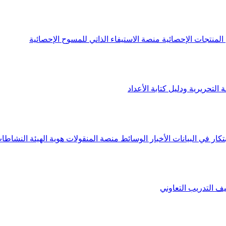
لمنتجات الإحصائية
منصة الاستيفاء الذاتي للمسوح الإحصائية
 التحريرية ودليل كتابة الأعداد
تكار في البيانات
الأخبار
الوسائط
منصة المنقولات
هوية الهيئة
النشاطات
يف
التدريب التعاوني