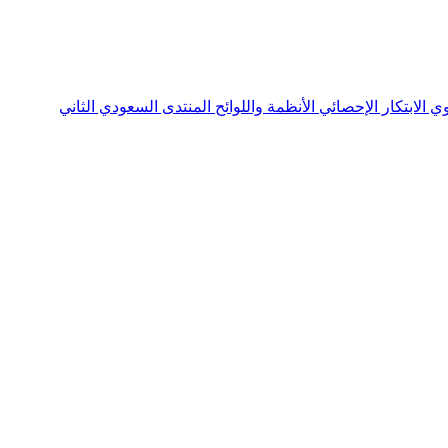
نوي
الابتكار الإحصائي
الأنظمة واللوائح
المنتدى السعودي الثاني