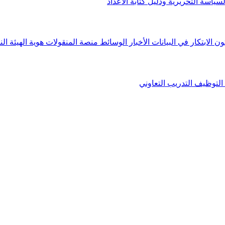
لسياسة التحريرية ودليل كتابة الأعداد
ون الابتكار في البيانات
الأخبار
الوسائط
منصة المنقولات
هوية الهيئة
الن
التوظيف
التدريب التعاوني