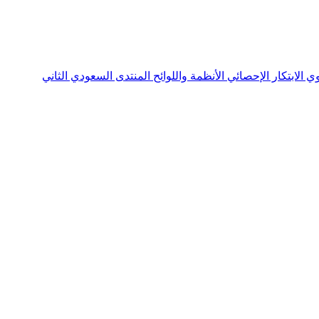
نوي
الابتكار الإحصائي
الأنظمة واللوائح
المنتدى السعودي الثاني