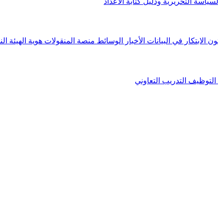
لسياسة التحريرية ودليل كتابة الأعداد
ون الابتكار في البيانات
الأخبار
الوسائط
منصة المنقولات
هوية الهيئة
الن
التوظيف
التدريب التعاوني