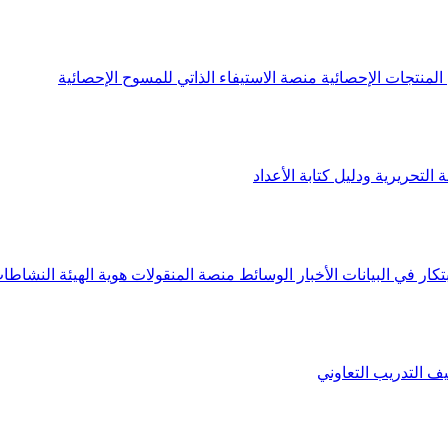
لمنتجات الإحصائية
منصة الاستيفاء الذاتي للمسوح الإحصائية
 التحريرية ودليل كتابة الأعداد
تكار في البيانات
الأخبار
الوسائط
منصة المنقولات
هوية الهيئة
النشاطات
يف
التدريب التعاوني