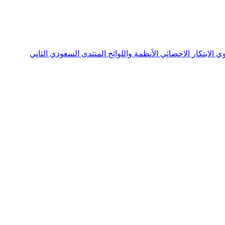
نوي
الابتكار الإحصائي
الأنظمة واللوائح
المنتدى السعودي الثاني