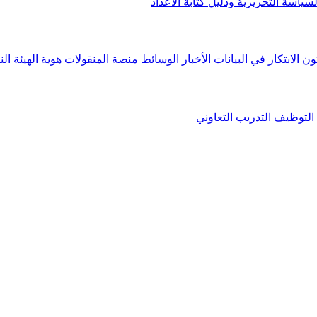
لسياسة التحريرية ودليل كتابة الأعداد
ون الابتكار في البيانات
الأخبار
الوسائط
منصة المنقولات
هوية الهيئة
الن
التوظيف
التدريب التعاوني