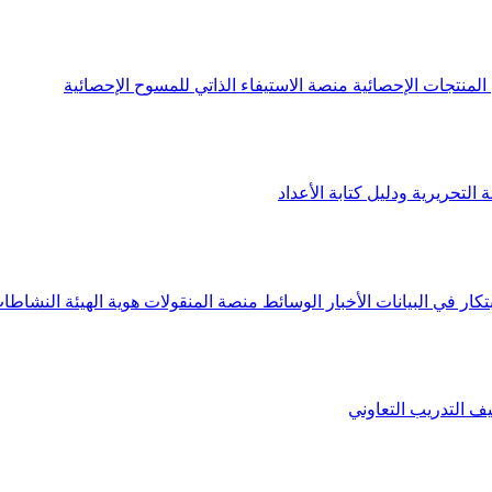
لمنتجات الإحصائية
منصة الاستيفاء الذاتي للمسوح الإحصائية
 التحريرية ودليل كتابة الأعداد
تكار في البيانات
الأخبار
الوسائط
منصة المنقولات
هوية الهيئة
النشاطات
يف
التدريب التعاوني