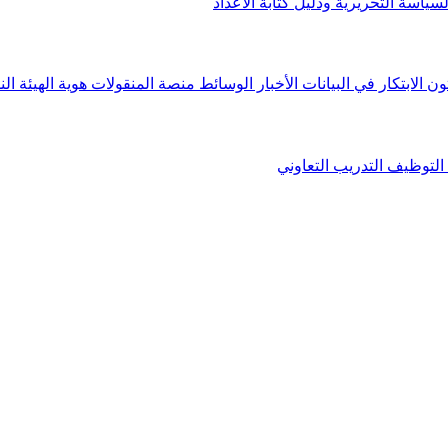
لسياسة التحريرية ودليل كتابة الأعداد
ون الابتكار في البيانات
الأخبار
الوسائط
منصة المنقولات
هوية الهيئة
الن
التوظيف
التدريب التعاوني