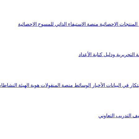
لمنتجات الإحصائية
منصة الاستيفاء الذاتي للمسوح الإحصائية
 التحريرية ودليل كتابة الأعداد
تكار في البيانات
الأخبار
الوسائط
منصة المنقولات
هوية الهيئة
النشاطات
يف
التدريب التعاوني