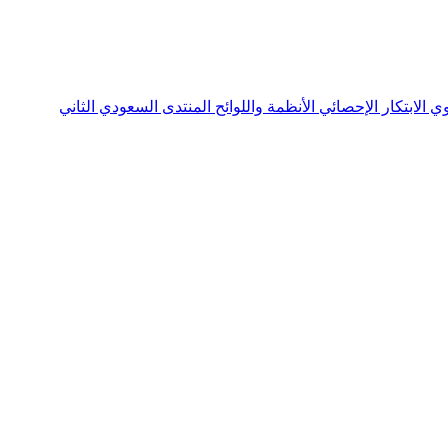
نوي
الابتكار الإحصائي
الأنظمة واللوائح
المنتدى السعودي الثاني