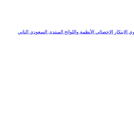
نوي
الابتكار الإحصائي
الأنظمة واللوائح
المنتدى السعودي الثاني