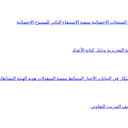
لمنتجات الإحصائية
منصة الاستيفاء الذاتي للمسوح الإحصائية
 التحريرية ودليل كتابة الأعداد
تكار في البيانات
الأخبار
الوسائط
منصة المنقولات
هوية الهيئة
النشاطات
يف
التدريب التعاوني