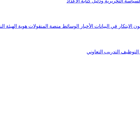
لسياسة التحريرية ودليل كتابة الأعداد
ون الابتكار في البيانات
الأخبار
الوسائط
منصة المنقولات
هوية الهيئة
الن
التوظيف
التدريب التعاوني