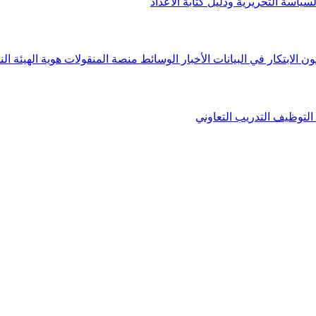
لسياسة التحريرية ودليل كتابة الأعداد
ون الابتكار في البيانات
الأخبار
الوسائط
منصة المنقولات
هوية الهيئة
الن
التوظيف
التدريب التعاوني