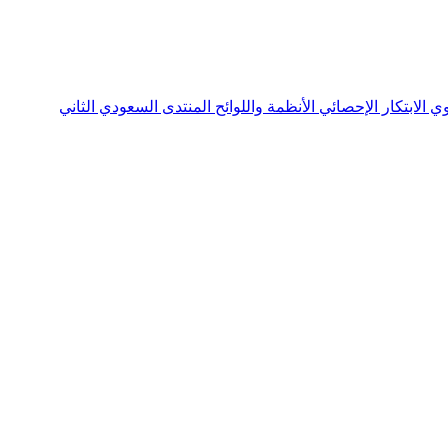
نوي
الابتكار الإحصائي
الأنظمة واللوائح
المنتدى السعودي الثاني