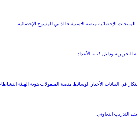
لمنتجات الإحصائية
منصة الاستيفاء الذاتي للمسوح الإحصائية
 التحريرية ودليل كتابة الأعداد
تكار في البيانات
الأخبار
الوسائط
منصة المنقولات
هوية الهيئة
النشاطات
يف
التدريب التعاوني