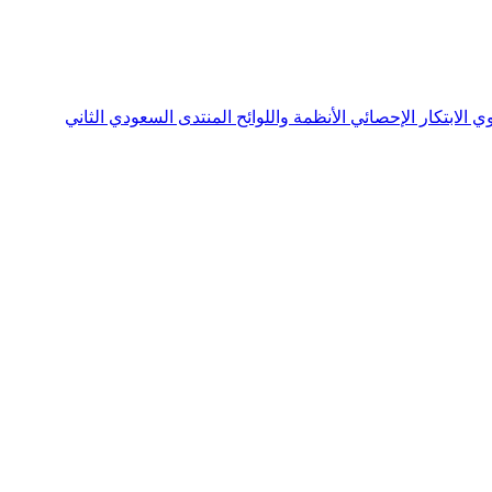
نوي
الابتكار الإحصائي
الأنظمة واللوائح
المنتدى السعودي الثاني