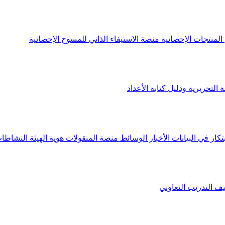
لمنتجات الإحصائية
منصة الاستيفاء الذاتي للمسوح الإحصائية
 التحريرية ودليل كتابة الأعداد
تكار في البيانات
الأخبار
الوسائط
منصة المنقولات
هوية الهيئة
النشاطات
يف
التدريب التعاوني