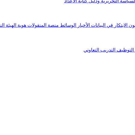
لسياسة التحريرية ودليل كتابة الأعداد
ون الابتكار في البيانات
الأخبار
الوسائط
منصة المنقولات
هوية الهيئة
الن
التوظيف
التدريب التعاوني