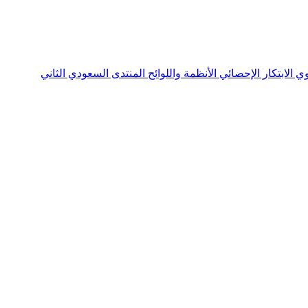
نوي
الابتكار الإحصائي
الأنظمة واللوائح
المنتدى السعودي الثاني