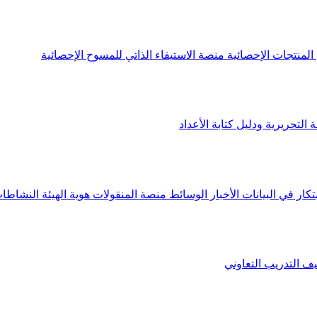
لمنتجات الإحصائية
منصة الاستيفاء الذاتي للمسوح الإحصائية
 التحريرية ودليل كتابة الأعداد
تكار في البيانات
الأخبار
الوسائط
منصة المنقولات
هوية الهيئة
النشاطات
يف
التدريب التعاوني