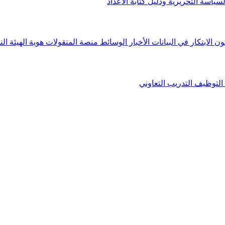
لسياسة التحريرية ودليل كتابة الأعداد
ون الابتكار في البيانات
الأخبار
الوسائط
منصة المنقولات
هوية الهيئة
الن
التوظيف
التدريب التعاوني