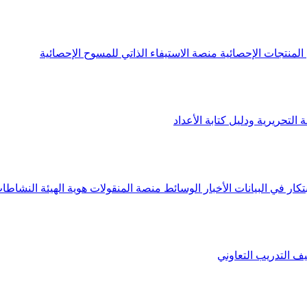
لمنتجات الإحصائية
منصة الاستيفاء الذاتي للمسوح الإحصائية
 التحريرية ودليل كتابة الأعداد
تكار في البيانات
الأخبار
الوسائط
منصة المنقولات
هوية الهيئة
النشاطات
يف
التدريب التعاوني