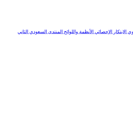
نوي
الابتكار الإحصائي
الأنظمة واللوائح
المنتدى السعودي الثاني