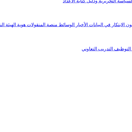
لسياسة التحريرية ودليل كتابة الأعداد
ون الابتكار في البيانات
الأخبار
الوسائط
منصة المنقولات
هوية الهيئة
الن
التوظيف
التدريب التعاوني