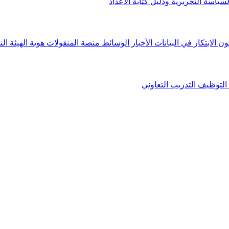
لسياسة التحريرية ودليل كتابة الأعداد
ون الابتكار في البيانات
الأخبار
الوسائط
منصة المنقولات
هوية الهيئة
الن
التوظيف
التدريب التعاوني