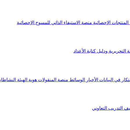
لمنتجات الإحصائية
منصة الاستيفاء الذاتي للمسوح الإحصائية
 التحريرية ودليل كتابة الأعداد
تكار في البيانات
الأخبار
الوسائط
منصة المنقولات
هوية الهيئة
النشاطات
يف
التدريب التعاوني