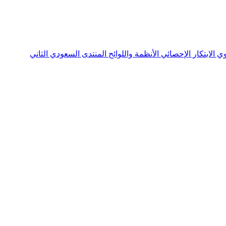
نوي
الابتكار الإحصائي
الأنظمة واللوائح
المنتدى السعودي الثاني