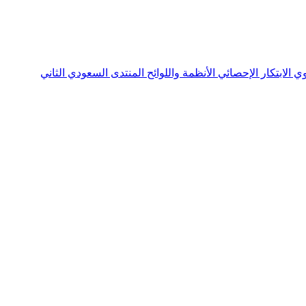
نوي
الابتكار الإحصائي
الأنظمة واللوائح
المنتدى السعودي الثاني