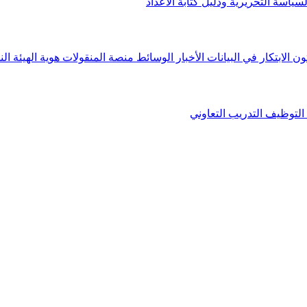
لسياسة التحريرية ودليل كتابة الأعداد
ون الابتكار في البيانات
الأخبار
الوسائط
منصة المنقولات
هوية الهيئة
الن
التوظيف
التدريب التعاوني