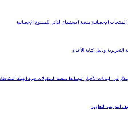
لمنتجات الإحصائية
منصة الاستيفاء الذاتي للمسوح الإحصائية
 التحريرية ودليل كتابة الأعداد
تكار في البيانات
الأخبار
الوسائط
منصة المنقولات
هوية الهيئة
النشاطات
يف
التدريب التعاوني