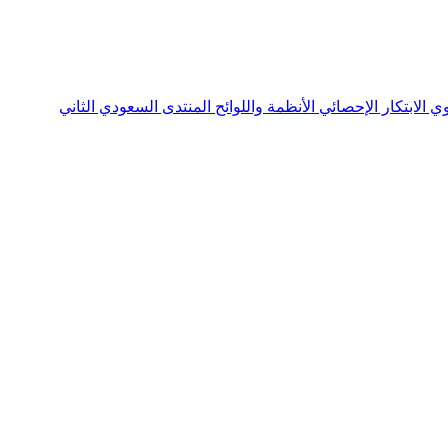
نوي
الابتكار الإحصائي
الأنظمة واللوائح
المنتدى السعودي الثاني