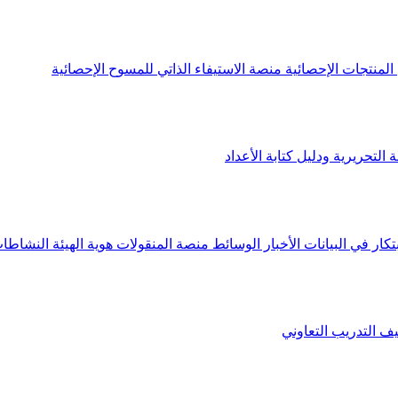
لمنتجات الإحصائية
منصة الاستيفاء الذاتي للمسوح الإحصائية
 التحريرية ودليل كتابة الأعداد
تكار في البيانات
الأخبار
الوسائط
منصة المنقولات
هوية الهيئة
النشاطات
يف
التدريب التعاوني