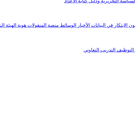
لسياسة التحريرية ودليل كتابة الأعداد
ون الابتكار في البيانات
الأخبار
الوسائط
منصة المنقولات
هوية الهيئة
الن
التوظيف
التدريب التعاوني