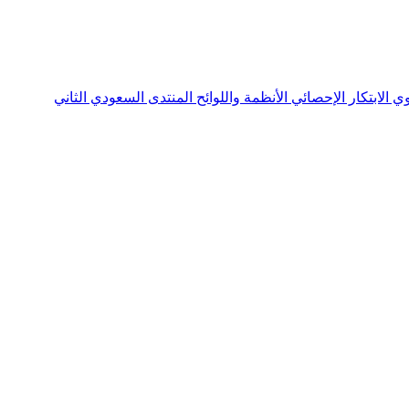
نوي
الابتكار الإحصائي
الأنظمة واللوائح
المنتدى السعودي الثاني