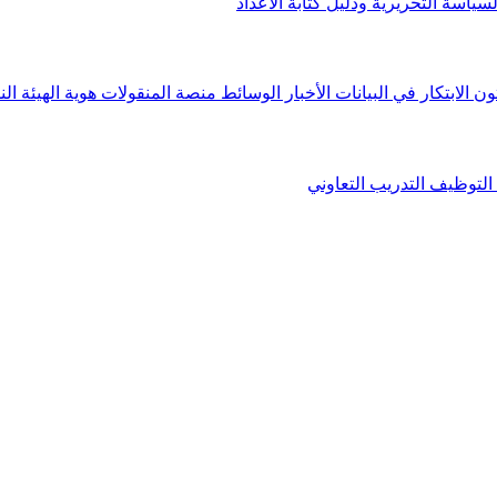
لسياسة التحريرية ودليل كتابة الأعداد
ون الابتكار في البيانات
الأخبار
الوسائط
منصة المنقولات
هوية الهيئة
الن
التوظيف
التدريب التعاوني