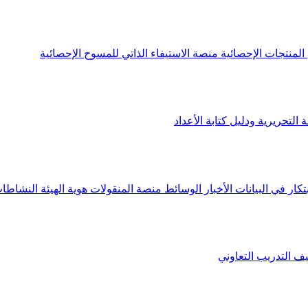
لمنتجات الإحصائية
منصة الاستيفاء الذاتي للمسوح الإحصائية
 التحريرية ودليل كتابة الأعداد
تكار في البيانات
الأخبار
الوسائط
منصة المنقولات
هوية الهيئة
النشاطات
يف
التدريب التعاوني