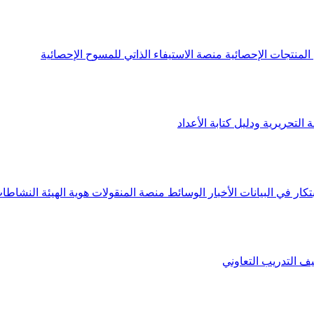
لمنتجات الإحصائية
منصة الاستيفاء الذاتي للمسوح الإحصائية
 التحريرية ودليل كتابة الأعداد
تكار في البيانات
الأخبار
الوسائط
منصة المنقولات
هوية الهيئة
النشاطات
يف
التدريب التعاوني