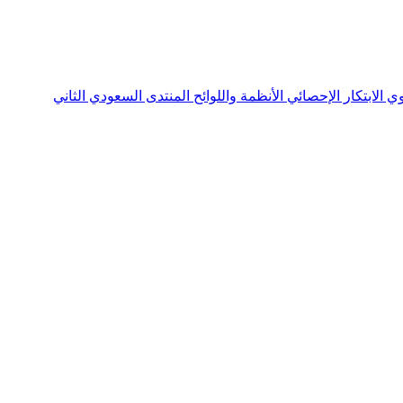
نوي
الابتكار الإحصائي
الأنظمة واللوائح
المنتدى السعودي الثاني