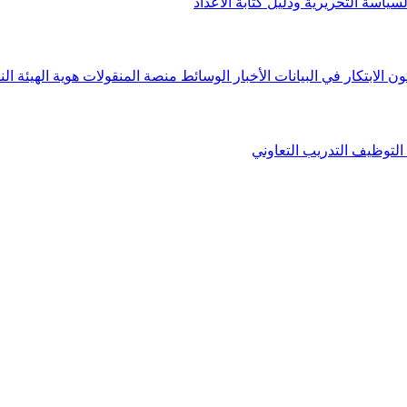
لسياسة التحريرية ودليل كتابة الأعداد
ون الابتكار في البيانات
الأخبار
الوسائط
منصة المنقولات
هوية الهيئة
الن
التوظيف
التدريب التعاوني