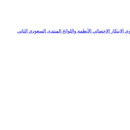
نوي
الابتكار الإحصائي
الأنظمة واللوائح
المنتدى السعودي الثاني