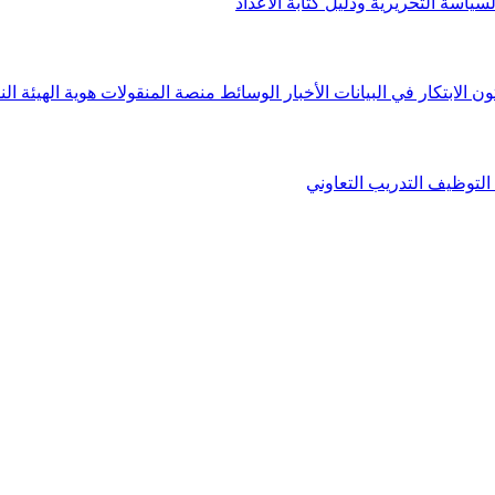
لسياسة التحريرية ودليل كتابة الأعداد
ون الابتكار في البيانات
الأخبار
الوسائط
منصة المنقولات
هوية الهيئة
الن
التوظيف
التدريب التعاوني