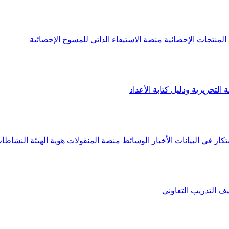
لمنتجات الإحصائية
منصة الاستيفاء الذاتي للمسوح الإحصائية
 التحريرية ودليل كتابة الأعداد
تكار في البيانات
الأخبار
الوسائط
منصة المنقولات
هوية الهيئة
النشاطات
يف
التدريب التعاوني