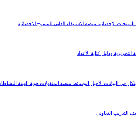
لمنتجات الإحصائية
منصة الاستيفاء الذاتي للمسوح الإحصائية
 التحريرية ودليل كتابة الأعداد
تكار في البيانات
الأخبار
الوسائط
منصة المنقولات
هوية الهيئة
النشاطات
يف
التدريب التعاوني