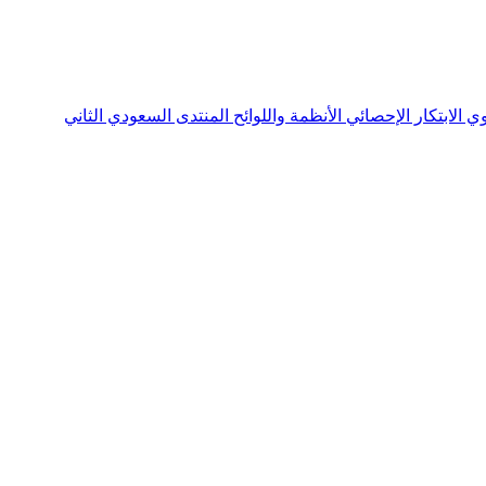
نوي
الابتكار الإحصائي
الأنظمة واللوائح
المنتدى السعودي الثاني