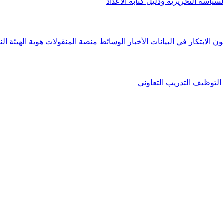
لسياسة التحريرية ودليل كتابة الأعداد
ون الابتكار في البيانات
الأخبار
الوسائط
منصة المنقولات
هوية الهيئة
الن
التوظيف
التدريب التعاوني