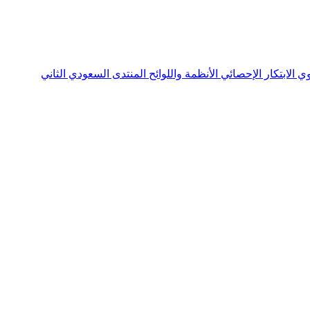
نوي
الابتكار الإحصائي
الأنظمة واللوائح
المنتدى السعودي الثاني