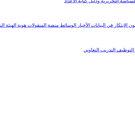
لسياسة التحريرية ودليل كتابة الأعداد
ون الابتكار في البيانات
الأخبار
الوسائط
منصة المنقولات
هوية الهيئة
الن
التوظيف
التدريب التعاوني