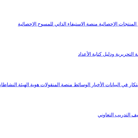
لمنتجات الإحصائية
منصة الاستيفاء الذاتي للمسوح الإحصائية
 التحريرية ودليل كتابة الأعداد
تكار في البيانات
الأخبار
الوسائط
منصة المنقولات
هوية الهيئة
النشاطات
يف
التدريب التعاوني