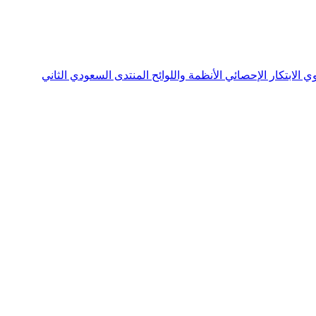
نوي
الابتكار الإحصائي
الأنظمة واللوائح
المنتدى السعودي الثاني