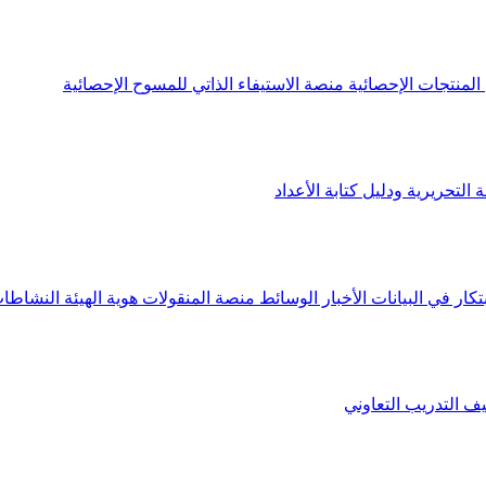
لمنتجات الإحصائية
منصة الاستيفاء الذاتي للمسوح الإحصائية
 التحريرية ودليل كتابة الأعداد
تكار في البيانات
الأخبار
الوسائط
منصة المنقولات
هوية الهيئة
النشاطات
يف
التدريب التعاوني