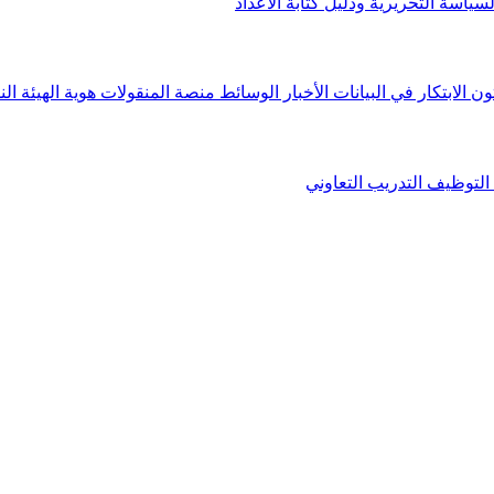
لسياسة التحريرية ودليل كتابة الأعداد
ون الابتكار في البيانات
الأخبار
الوسائط
منصة المنقولات
هوية الهيئة
الن
التوظيف
التدريب التعاوني