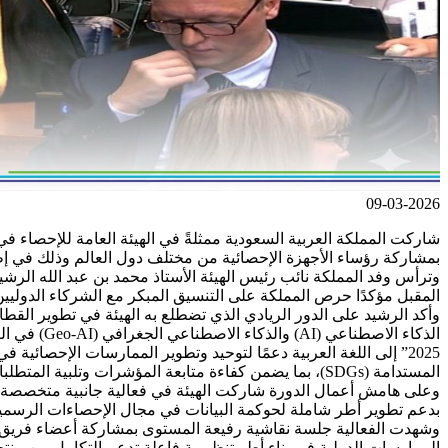
09-03-2026
بمشاركة رؤساء الأجهزة الإحصائية من مختلف دول العالم وذلك في إطا
وترأس وفد المملكة نائب رئيس الهيئة الأستاذ محمد بن عبد الله الرش
المقبل مؤكدًا حرص المملكة على التنسيق المبكر مع الشركاء الدوليين ل
وأكد الرشيد على الدور الريادي الذي تضطلع به الهيئة في تطوير القط
2025” إلى اللغة العربية دعمًا لتوحيد وتطوير الممارسات الإحصائية
المستدامة (SDGs)، بما يضمن كفاءة متابعة المؤشرات وتلبية المتطلبات الدولية بمنهجية متقدمة.
وعلى هامش أعمال الدورة شاركت الهيئة في فعالية جانبية متخصصة حول 
بدعم تطوير أطر شاملة لحوكمة البيانات في مجال الإحصاءات الرسمية و
وشهدت الفعالية جلسة نقاشية رفيعة المستوى بمشاركة أعضاء فريق ال
الممارسات الدولية في بناء أطر تنظيمية فاعلة تدعم التكامل بين منتج