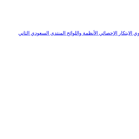
نوي
الابتكار الإحصائي
الأنظمة واللوائح
المنتدى السعودي الثاني