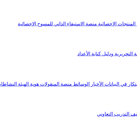
لمنتجات الإحصائية
منصة الاستيفاء الذاتي للمسوح الإحصائية
 التحريرية ودليل كتابة الأعداد
تكار في البيانات
الأخبار
الوسائط
منصة المنقولات
هوية الهيئة
النشاطات
يف
التدريب التعاوني