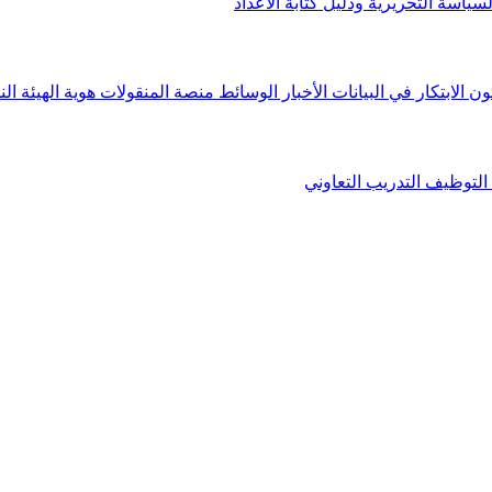
لسياسة التحريرية ودليل كتابة الأعداد
ون الابتكار في البيانات
الأخبار
الوسائط
منصة المنقولات
هوية الهيئة
الن
التوظيف
التدريب التعاوني