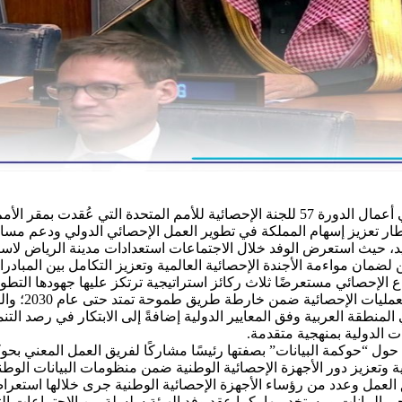
ر تعزيز إسهام المملكة في تطوير العمل الإحصائي الدولي ودعم مسارا
يد، حيث استعرض الوفد خلال الاجتماعات استعدادات مدينة الرياض لاست
ضمان مواءمة الأجندة الإحصائية العالمية وتعزيز التكامل بين المبادرا
اع الإحصائي مستعرضًا ثلاث ركائز استراتيجية ترتكز عليها جهودها الت
الذكاء الاصط
 في المنطقة العربية وفق المعايير الدولية إضافةً إلى الابتكار في رصد ال
“حوكمة البيانات” بصفتها رئيسًا مشاركًا لفريق العمل المعني بحوكمة
تعزيز دور الأجهزة الإحصائية الوطنية ضمن منظومات البيانات الوطنية 
عمل وعدد من رؤساء الأجهزة الإحصائية الوطنية جرى خلالها استعراض
ي البيانات ومستخدميها، كما عقد وفد الهيئة سلسلة من الاجتماعات الث