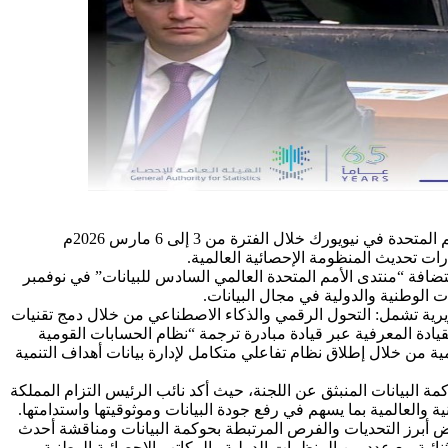
شاركت المملكة العربية السعودية ممثلةً في الهيئة العامة للإحصاء في أعمال الدورة 57 للجنة الإحصائية للأمم المتحدة التي عُقدت بمقر الأمم المتحدة في نيويورك خلال الفترة من 3 إلى 6 مارس 2026م
ت تحديث المنظومة الإحصائية العالمية.
ضافة “منتدى الأمم المتحدة العالمي السادس للبيانات” في نوفمبر
ت الوطنية والدولية في مجال البيانات.
طويرية تشمل: التحول الرقمي والذكاء الاصطناعي من خلال دمج تقنيات
ناعي (AI) والذكاء الاصطناعي الجغرافي (Geo-AI) في العمليات الإحصائية ضمن خارطة طريق طموحة تمتد حتى عام 2030؛ والقيادة المعرفية عبر قيادة مبادرة ترجمة “نظام الحسابات القومية
تنمية من خلال إطلاق نظام تفاعلي متكامل لإدارة بيانات أهداف التنمية
 البيانات المنبثق عن اللجنة، حيث أكد نائب الرئيس التزام المملكة
والعالمية بما يسهم في رفع جودة البيانات وموثوقيتها واستدامتها.
 أبرز التحديات والفرص المرتبطة بحوكمة البيانات ومناقشة أحدث
نائية مع عدد من المنظمات الدولية والمكاتب الإحصائية الوطنية