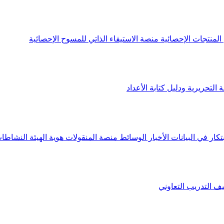
لمنتجات الإحصائية
منصة الاستيفاء الذاتي للمسوح الإحصائية
 التحريرية ودليل كتابة الأعداد
تكار في البيانات
الأخبار
الوسائط
منصة المنقولات
هوية الهيئة
النشاطات
يف
التدريب التعاوني