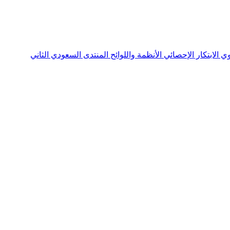
نوي
الابتكار الإحصائي
الأنظمة واللوائح
المنتدى السعودي الثاني