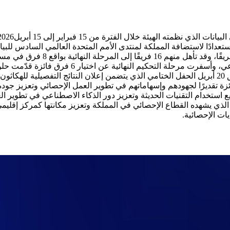
دًا لاستضافة المملكة لمنتدى الأمم المتحدة العالمي السادس للبيانات 
ائزة قدّمت حلولًا مبتكرة تسهم في رفع جودة الإحصاءات الرسمية وتعزيز موثوقيتها.
وفي ذات السياق تقيم الهيئة العامة للإحصاء يوم الاثنين القادم الموافق 20 أبريل الحفل الختامي الذي ي
ئزة تقديرًا لجهودهم وإسهاماتهم في تطوير العمل الإحصائي وتعزيز جودة 
الذي يشهده القطاع الإحصائي في المملكة وتعزيز مكانتها كمركز إقليمي ر
ات الإحصائية.