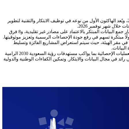
أعلنت الهيئة العامة للإحصاء عن الفرق الفائزة في هكاثون الابتكار في البيانات الذي نظمته الهيئة خلال الفترة من 15 فبراير إلى 15 أبريل2026، ويُعد الهاكثون الأول من نوعه في توظيف الابتكار والتقنية لتطوير
خلال شهر نوفمبر 2026.
وكشفت الهيئة أن الهاكثون شمل مسارين رئيسين تنافس فيهما 132 فريقًا، وقد تأهل منهم 16 فريقًا إلى المرحلة النهائية بواقع 8 فرق في مسار جمع البيانات المبتكر بالاعتماد على مصادر غير تقليدية، و8 فرق
تضمن إعلان النتائج التفصيلية للهكاثون في مقر الهيئة، حيث سيتم استعراض المشاريع الفائزة وتسليط
البيانات.
الجدير بالذكر أن هكاثون الابتكار في البيانات يعكس التزام الهيئة بتوسيع استخدام التقنيات الحديثة وتعزيز دور الذكاء الاصطناعي في تطوير العمليات الإحصائية بما يواكب مستهدفات رؤية السعودية 2030 الرامية
ائد في مجال البيانات والابتكار. وتمكين الكفاءات الوطنية والدولية