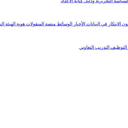
لسياسة التحريرية ودليل كتابة الأعداد
ون الابتكار في البيانات
الأخبار
الوسائط
منصة المنقولات
هوية الهيئة
الن
التوظيف
التدريب التعاوني