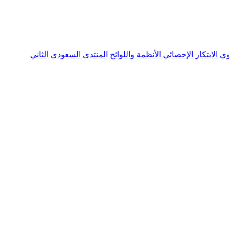
نوي
الابتكار الإحصائي
الأنظمة واللوائح
المنتدى السعودي الثاني