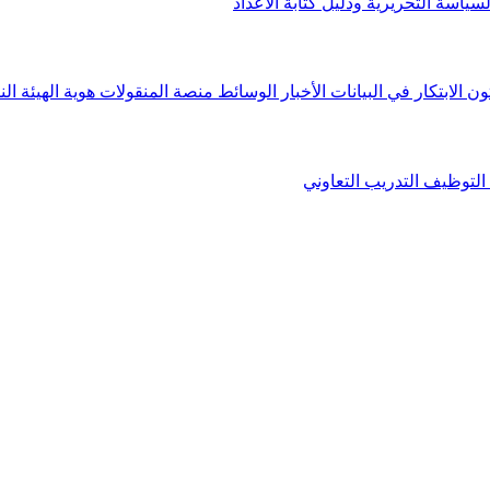
لسياسة التحريرية ودليل كتابة الأعداد
ون الابتكار في البيانات
الأخبار
الوسائط
منصة المنقولات
هوية الهيئة
الن
التوظيف
التدريب التعاوني