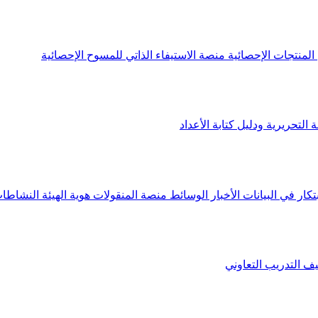
لمنتجات الإحصائية
منصة الاستيفاء الذاتي للمسوح الإحصائية
 التحريرية ودليل كتابة الأعداد
تكار في البيانات
الأخبار
الوسائط
منصة المنقولات
هوية الهيئة
النشاطات
يف
التدريب التعاوني