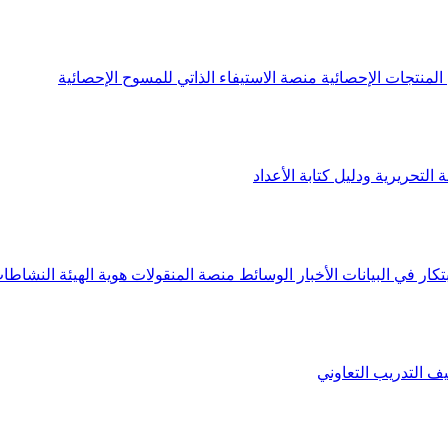
لمنتجات الإحصائية
منصة الاستيفاء الذاتي للمسوح الإحصائية
 التحريرية ودليل كتابة الأعداد
تكار في البيانات
الأخبار
الوسائط
منصة المنقولات
هوية الهيئة
النشاطات
يف
التدريب التعاوني