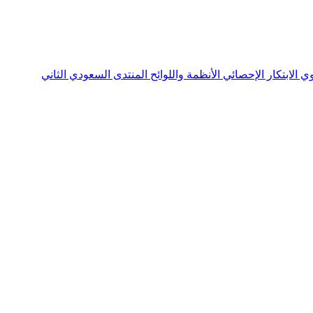
نوي
الابتكار الإحصائي
الأنظمة واللوائح
المنتدى السعودي الثاني