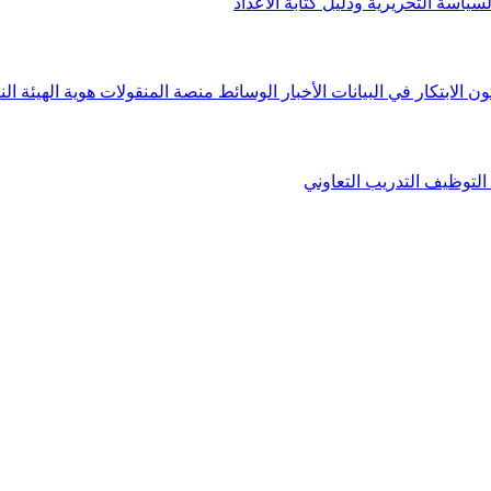
لسياسة التحريرية ودليل كتابة الأعداد
ون الابتكار في البيانات
الأخبار
الوسائط
منصة المنقولات
هوية الهيئة
الن
التوظيف
التدريب التعاوني