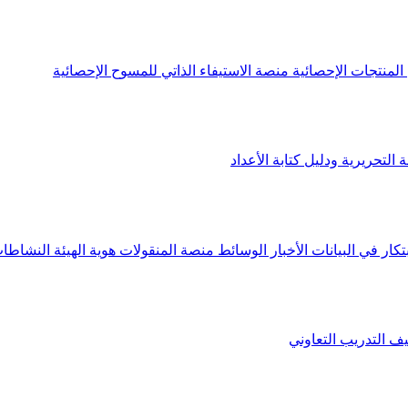
لمنتجات الإحصائية
منصة الاستيفاء الذاتي للمسوح الإحصائية
 التحريرية ودليل كتابة الأعداد
تكار في البيانات
الأخبار
الوسائط
منصة المنقولات
هوية الهيئة
النشاطات
يف
التدريب التعاوني