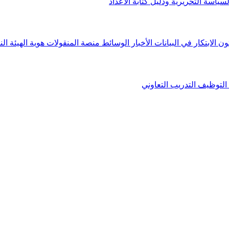
لسياسة التحريرية ودليل كتابة الأعداد
ون الابتكار في البيانات
الأخبار
الوسائط
منصة المنقولات
هوية الهيئة
الن
التوظيف
التدريب التعاوني