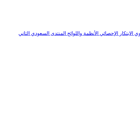
نوي
الابتكار الإحصائي
الأنظمة واللوائح
المنتدى السعودي الثاني