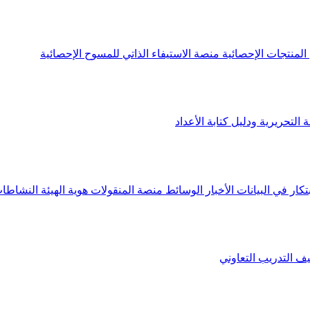
لمنتجات الإحصائية
منصة الاستيفاء الذاتي للمسوح الإحصائية
 التحريرية ودليل كتابة الأعداد
تكار في البيانات
الأخبار
الوسائط
منصة المنقولات
هوية الهيئة
النشاطات
يف
التدريب التعاوني