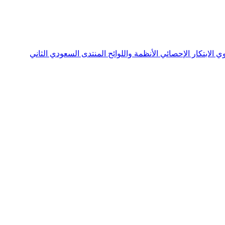
نوي
الابتكار الإحصائي
الأنظمة واللوائح
المنتدى السعودي الثاني