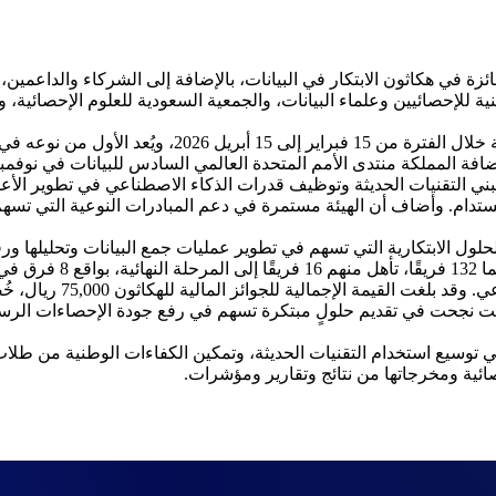
ئزة في هكاثون الابتكار في البيانات، بالإضافة إلى الشركاء والداعمين، 
ية للإحصائيين وعلماء البيانات، والجمعية السعودية للعلوم الإحصائية، و
وشهد الحفل إعلان نتائج الفرق الفائزة في الهكاثون، الذي 
ة المملكة منتدى الأمم المتحدة العالمي السادس للبيانات في نوفمبر 2026
تبني التقنيات الحديثة وتوظيف قدرات الذكاء الاصطناعي في تطوير الأع
دام. وأضاف أن الهيئة مستمرة في دعم المبادرات النوعية التي تسهم 
لول الابتكارية التي تسهم في تطوير عمليات جمع البيانات وتحليلها ورف
في مسار المعالجة الذكية
 والإحصاء. وأسفرت أعمال التحكيم عن فوز 6 فرق قدّمت نجحت في تقديم حلولٍ مبتكرة تسهم في رفع 
هيئة في توسيع استخدام التقنيات الحديثة، وتمكين الكفاءات الوطنية من 
حصائية ومخرجاتها من نتائج وتقارير ومؤشرات.