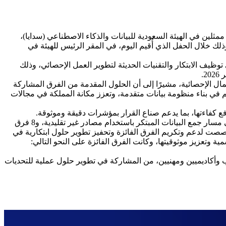
ممثلين في الهيئة السعودية للبيانات والذكاء الاصطناعي (سدايا)،
ذلك خلال الحفل الذي أُقيم اليوم، في المقر الرئيس للهيئة في
نظمته الهيئة خلال الفترة من 15 فبراير إلى 15 أبريل 2026، ويُعد الأول من نوعه في توظيف الابتكار والتقنيات الحديثة لتطوير العمل الإحصائي، وذلك
.
مال الإحصائية، مشيرًا إلى أن الحلول المقدمة من الفرق المشاركة
في بناء منظومة بيانات متقدمة، وتعزز مكانة المملكة في مجالات
ع كفاءتها، بما يدعم صناع القرار بمؤشرات دقيقة وموثوقة.
وأوضحت الهيئة أن الهكاثون اشتمل على مسارين رئيسين، تنافس فيهما 132 فريقًا، تأهل منهم 16 فريقًا إلى المرحلة النهائية، بواقع 8 فرق في مسار جمع البيانات المبتكر باستخدام مصادر غير تقليدية، و8 فرق
 والتصنيف باستخدام تقنيات الذكاء الاصطناعي. وقد بلغت القيمة الإجمالية للجوائز المالية للهكاثون 75,000 ريال، خُصصت لدعم وتكريم الفرق الفائزة وتحفيز تطوير حلول ابتكارية في
جودة الإحصاءات الرسمية وتعزيز موثوقيتها، وكانت الفرق الفائزة على النحو التالي:
طلاب وأكاديميين ومهنيين، من المشاركة في تطوير حلول عملية للتحديات