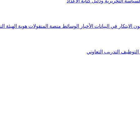
لسياسة التحريرية ودليل كتابة الأعداد
ون الابتكار في البيانات
الأخبار
الوسائط
منصة المنقولات
هوية الهيئة
الن
التوظيف
التدريب التعاوني