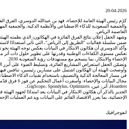
20-04-2026
كرّم رئيس الهيئة العامة للإحصاء، فهد بن عبدالله الدوسري، الفرق الفا
والجمعية السعودية للذكاء الاصطناعي والأنظمة الذكية، والجمعية المهن
العاصمة الرياض.
ضمن سلسلة فعاليات "الطريق إلى الرياض"، التي تأتي استعدادًا لاستضاف
وأكد الدوسري أن هكاثون الابتكار في البيانات يعكس توجه الهيئة نحو 
تعكس مستوى الكفاءات الوطنية وقدرتها على تطوير حلول ذات أثر مست
الإحصاء والابتكار، بما ينسجم مع مستهدفات رؤية السعودية 2030.
وتضمّن الحفل استعراض المشاريع الفائزة، وتسليط الضوء على أبرز الح
مجال البيانات
Hoarders، أثر، عين، GigScope، Spondylus، Optimizers..
الجدير بالذكر أن هكاثون الابتكار في البيانات يعد امتدادًا لجهود ال
الإحصائية، بما يعزز الاقتصاد القائم على البيانات ويدعم العمليات الإ
انفوجرافيك