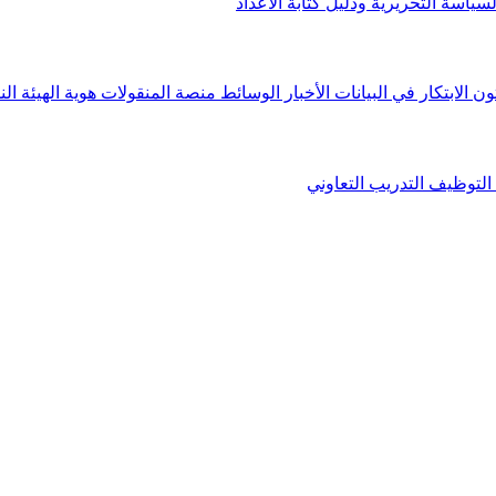
لسياسة التحريرية ودليل كتابة الأعداد
ون الابتكار في البيانات
الأخبار
الوسائط
منصة المنقولات
هوية الهيئة
الن
التوظيف
التدريب التعاوني