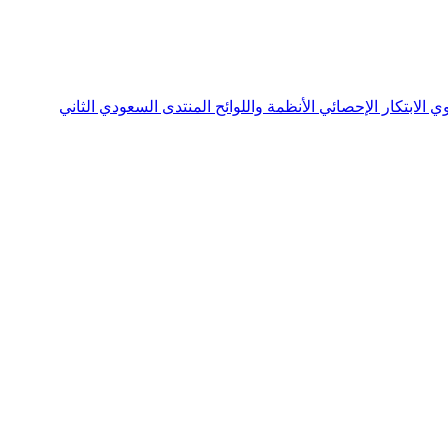
نوي
الابتكار الإحصائي
الأنظمة واللوائح
المنتدى السعودي الثاني