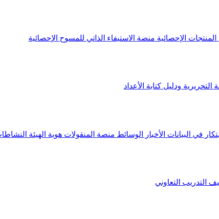
لمنتجات الإحصائية
منصة الاستيفاء الذاتي للمسوح الإحصائية
 التحريرية ودليل كتابة الأعداد
تكار في البيانات
الأخبار
الوسائط
منصة المنقولات
هوية الهيئة
النشاطات
يف
التدريب التعاوني